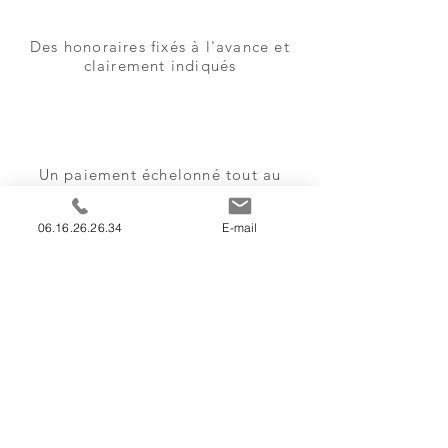
Des honoraires fixés à l'avance et
clairement indiqués
Un paiement échelonné tout au
long de votre procédure
06.16.26.26.34
E-mail
Détermination pour obtenir un
réussite dans vos procédures
Expertise de plus de 26 ans dans le