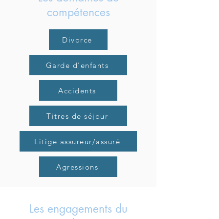
compétences
Divorce
Garde d'enfants
Accidents
Titres de séjour
Litige assureur/assuré
Agressions
Les engagements du