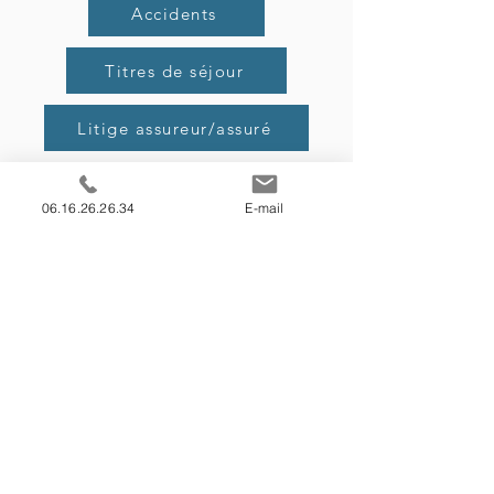
Accidents
Titres de séjour
Litige assureur/assuré
Agressions
06.16.26.26.34
E-mail
Les engagements du
cabinet
A l'écoute de vos besoins en
conseils et en procédures juridiques