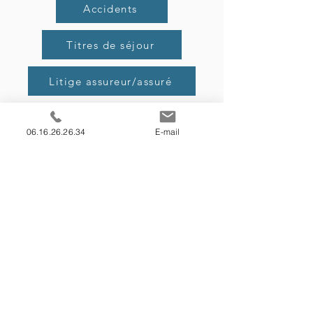
Accidents
Titres de séjour
Litige assureur/assuré
Agressions
06.16.26.26.34
E-mail
Les engagements du
cabinet
A l'écoute de vos besoins en
conseils et en procédures juridiques