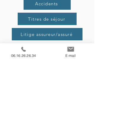
Accidents
Titres de séjour
Litige assureur/assuré
Agressions
06.16.26.26.34
E-mail
Les engagements du
cabinet
A l'écoute de vos besoins en
conseils et en procédures juridiques