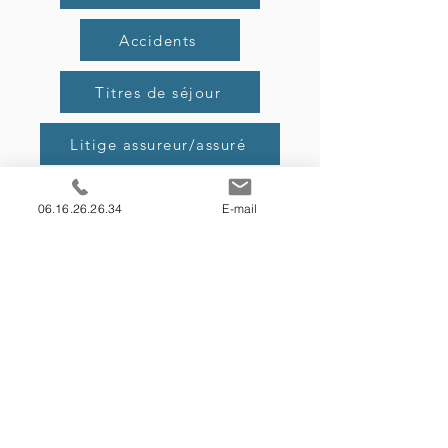
Accidents
Titres de séjour
Litige assureur/assuré
Agressions
06.16.26.26.34
E-mail
Les engagements du
cabinet
A l'écoute de vos besoins en
conseils et en procédures juridiques