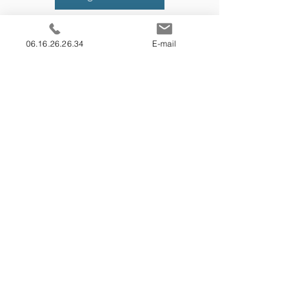
06.16.26.26.34
E-mail
Les engagements du
cabinet
A l'écoute de vos besoins en
conseils et en procédures juridiques
Des honoraires fixés à l'avance et
clairement indiqués