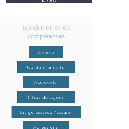
Envoyer
Les domaines de
compétences
Divorce
Garde d'enfants
Accidents
Titres de séjour
Litige assureur/assuré
Agressions